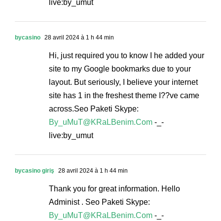
live:by_umut
bycasino
28 avril 2024 à 1 h 44 min
Hi, just required you to know I he added your
site to my Google bookmarks due to your
layout. But seriously, I believe your internet
site has 1 in the freshest theme I??ve came
across.Seo Paketi Skype:
By_uMuT@KRaLBenim.Com
-_-
live:by_umut
bycasino giriş
28 avril 2024 à 1 h 44 min
Thank you for great information. Hello
Administ . Seo Paketi Skype:
By_uMuT@KRaLBenim.Com
-_-