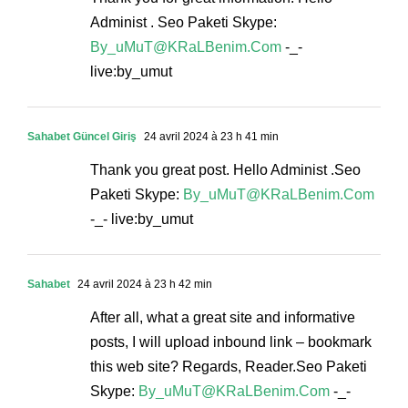
Administ . Seo Paketi Skype:
By_uMuT@KRaLBenim.Com
-_-
live:by_umut
Sahabet Güncel Giriş
24 avril 2024 à 23 h 41 min
Thank you great post. Hello Administ .Seo
Paketi Skype:
By_uMuT@KRaLBenim.Com
-_- live:by_umut
Sahabet
24 avril 2024 à 23 h 42 min
After all, what a great site and informative
posts, I will upload inbound link – bookmark
this web site? Regards, Reader.Seo Paketi
Skype:
By_uMuT@KRaLBenim.Com
-_-