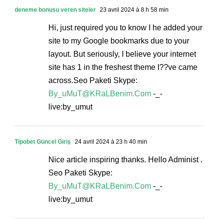
deneme bonusu veren siteler
23 avril 2024 à 8 h 58 min
Hi, just required you to know I he added your
site to my Google bookmarks due to your
layout. But seriously, I believe your internet
site has 1 in the freshest theme I??ve came
across.Seo Paketi Skype:
By_uMuT@KRaLBenim.Com
-_-
live:by_umut
Tipobet Güncel Giriş
24 avril 2024 à 23 h 40 min
Nice article inspiring thanks. Hello Administ .
Seo Paketi Skype:
By_uMuT@KRaLBenim.Com
-_-
live:by_umut