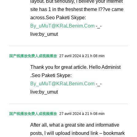
layout. But seriously, I believe your internet
site has 1 in the freshest theme I??ve came
across.Seo Paketi Skype:
By_uMuT@KRaLBenim.Com
-_-
live:by_umut
国产线播放免费人成视频播放
27 avril 2024 à 21 h 08 min
Thank you for great article. Hello Administ
.Seo Paketi Skype:
By_uMuT@KRaLBenim.Com
-_-
live:by_umut
国产线播放免费人成视频播放
27 avril 2024 à 21 h 08 min
After all, what a great site and informative
posts, I will upload inbound link – bookmark