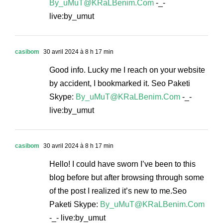
By_uMuT@KRaLBenim.Com
-_-
live:by_umut
casibom
30 avril 2024 à 8 h 17 min
Good info. Lucky me I reach on your website
by accident, I bookmarked it. Seo Paketi
Skype:
By_uMuT@KRaLBenim.Com
-_-
live:by_umut
casibom
30 avril 2024 à 8 h 17 min
Hello! I could have sworn I’ve been to this
blog before but after browsing through some
of the post I realized it’s new to me.Seo
Paketi Skype:
By_uMuT@KRaLBenim.Com
-_- live:by_umut