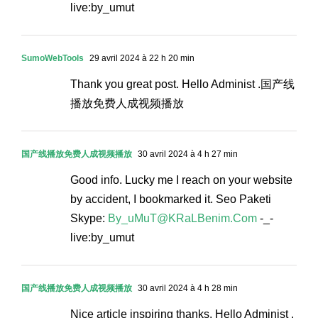
live:by_umut
SumoWebTools
29 avril 2024 à 22 h 20 min
Thank you great post. Hello Administ .国产线
播放免费人成视频播放
国产线播放免费人成视频播放
30 avril 2024 à 4 h 27 min
Good info. Lucky me I reach on your website
by accident, I bookmarked it. Seo Paketi
Skype:
By_uMuT@KRaLBenim.Com
-_-
live:by_umut
国产线播放免费人成视频播放
30 avril 2024 à 4 h 28 min
Nice article inspiring thanks. Hello Administ .