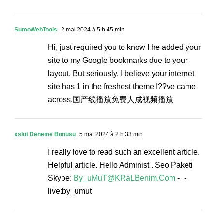
SumoWebTools
2 mai 2024 à 5 h 45 min
Hi, just required you to know I he added your
site to my Google bookmarks due to your
layout. But seriously, I believe your internet
site has 1 in the freshest theme I??ve came
across.国产线播放免费人成视频播放
xslot Deneme Bonusu
5 mai 2024 à 2 h 33 min
I really love to read such an excellent article.
Helpful article. Hello Administ . Seo Paketi
Skype:
By_uMuT@KRaLBenim.Com
-_-
live:by_umut