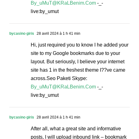
By_uMuT@KRaLBenim.Com
-_-
live:by_umut
bycasino giris
28 avril 2024 à 1 h 41 min
Hi, just required you to know I he added your
site to my Google bookmarks due to your
layout. But seriously, I believe your internet
site has 1 in the freshest theme I??ve came
across.Seo Paketi Skype:
By_uMuT@KRaLBenim.Com
-_-
live:by_umut
bycasino giris
28 avril 2024 à 1 h 41 min
After all, what a great site and informative
posts, I will upload inbound link – bookmark