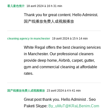
看儿童色情片
18 avril 2024 à 16 h 31 min
Thank you for great content. Hello Administ.
国产线播放免费人成视频播放
cleaning agency in manchester
19 avril 2024 à 15 h 14 min
White Regal offers the best cleaning services
in Manchester. Our professional cleaners
provide deep home, Airbnb, carpet, gutter,
gym and commercial cleaning at affordable
rates.
国产线播放免费人成视频播放
23 avril 2024 à 4 h 41 min
Great post thank you. Hello Administ . Seo
Paketi Skype:
By_uMuT@KRaLBenim.Com