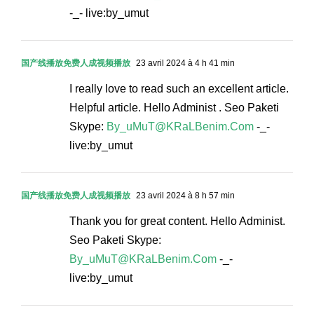
-_- live:by_umut
国产线播放免费人成视频播放
23 avril 2024 à 4 h 41 min
I really love to read such an excellent article.
Helpful article. Hello Administ . Seo Paketi
Skype:
By_uMuT@KRaLBenim.Com
-_-
live:by_umut
国产线播放免费人成视频播放
23 avril 2024 à 8 h 57 min
Thank you for great content. Hello Administ.
Seo Paketi Skype:
By_uMuT@KRaLBenim.Com
-_-
live:by_umut