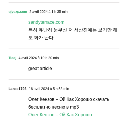
qiyezp.com
2 avril 2024 à 1 h 35 min
sandyterrace.com
특히 유난히 눈부신 저 서산진예는 보기만 해
도 화가 난다.
Tutaj
4 avril 2024 à 10 h 20 min
great article
Lance1793
16 avril 2024 à 5 h 58 min
Олег Кензов – Ой Как Хорошо скачать
бесплатно песню в mp3
Олег Кензов – Ой Как Хорошо