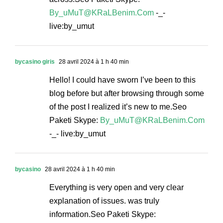
By_uMuT@KRaLBenim.Com
-_-
live:by_umut
bycasino giris
28 avril 2024 à 1 h 40 min
Hello! I could have sworn I’ve been to this
blog before but after browsing through some
of the post I realized it’s new to me.Seo
Paketi Skype:
By_uMuT@KRaLBenim.Com
-_- live:by_umut
bycasino
28 avril 2024 à 1 h 40 min
Everything is very open and very clear
explanation of issues. was truly
information.Seo Paketi Skype: