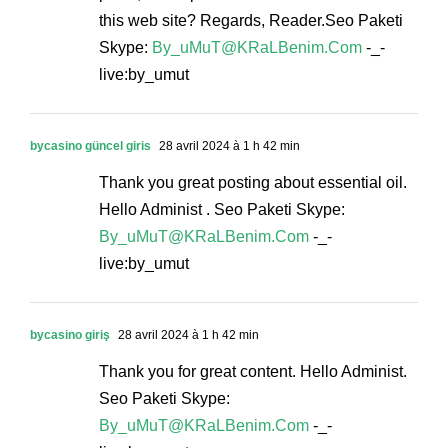
this web site? Regards, Reader.Seo Paketi
Skype:
By_uMuT@KRaLBenim.Com
-_-
live:by_umut
bycasino güncel giris
28 avril 2024 à 1 h 42 min
Thank you great posting about essential oil.
Hello Administ . Seo Paketi Skype:
By_uMuT@KRaLBenim.Com
-_-
live:by_umut
bycasino giriş
28 avril 2024 à 1 h 42 min
Thank you for great content. Hello Administ.
Seo Paketi Skype:
By_uMuT@KRaLBenim.Com
-_-