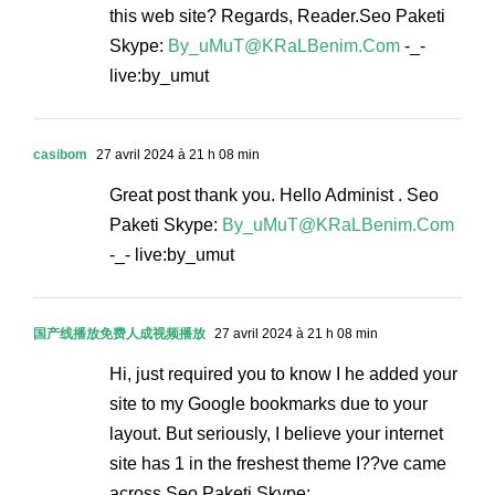
this web site? Regards, Reader.Seo Paketi
Skype:
By_uMuT@KRaLBenim.Com
-_-
live:by_umut
casibom
27 avril 2024 à 21 h 08 min
Great post thank you. Hello Administ . Seo
Paketi Skype:
By_uMuT@KRaLBenim.Com
-_- live:by_umut
国产线播放免费人成视频播放
27 avril 2024 à 21 h 08 min
Hi, just required you to know I he added your
site to my Google bookmarks due to your
layout. But seriously, I believe your internet
site has 1 in the freshest theme I??ve came
across.Seo Paketi Skype: