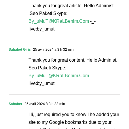
Thank you for great article. Hello Administ
.Seo Paketi Skype:
By_uMuT@KRaLBenim.Com
-_-
live:by_umut
Sahabet Giriş
25 avril 2024 à 3 h 32 min
Thank you for great content. Hello Administ.
Seo Paketi Skype:
By_uMuT@KRaLBenim.Com
-_-
live:by_umut
Sahabet
25 avril 2024 à 3 h 33 min
Hi, just required you to know I he added your
site to my Google bookmarks due to your