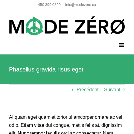
Skip
450 399 0899
|
info@modezero.ca
to
content
Phasellus gravida risus eget
Précédent
Suivant
Aliquam eget quam et tortor ullamcorper ornare ac vel
odio. Etiam vitae dui congue, mattis felis at, dignissim
elit. Nunc tempor iaculis orci ac consectetur. Nam