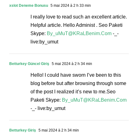
xslot Deneme Bonusu
5 mai 2024 à 2 h 33 min
I really love to read such an excellent article.
Helpful article. Hello Administ . Seo Paketi
Skype:
By_uMuT@KRaLBenim.Com
-_-
live:by_umut
Betturkey Güncel Giriş
5 mai 2024 à 2 h 34 min
Hello! I could have sworn I’ve been to this
blog before but after browsing through some
of the post I realized it’s new to me.Seo
Paketi Skype:
By_uMuT@KRaLBenim.Com
-_- live:by_umut
Betturkey Giriş
5 mai 2024 à 2 h 34 min