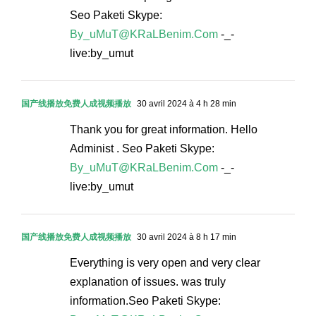
Seo Paketi Skype:
By_uMuT@KRaLBenim.Com
-_-
live:by_umut
国产线播放免费人成视频播放
30 avril 2024 à 4 h 28 min
Thank you for great information. Hello
Administ . Seo Paketi Skype:
By_uMuT@KRaLBenim.Com
-_-
live:by_umut
国产线播放免费人成视频播放
30 avril 2024 à 8 h 17 min
Everything is very open and very clear
explanation of issues. was truly
information.Seo Paketi Skype: