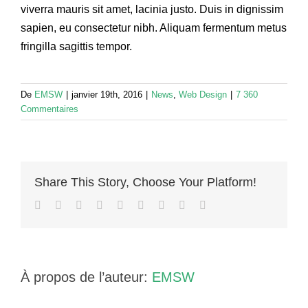
viverra mauris sit amet, lacinia justo. Duis in dignissim
sapien, eu consectetur nibh. Aliquam fermentum metus
fringilla sagittis tempor.
De
EMSW
|
janvier 19th, 2016
|
News
,
Web Design
|
7 360
Commentaires
Share This Story, Choose Your Platform!
facebook
twitter
linkedin
reddit
whatsapp
tumblr
pinterest
vk
Courriel
À propos de l’auteur:
EMSW