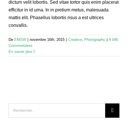
dictum velit lobortis. Sed vitae tortor quis enim placerat
efficitur in id urna. In in pretium metus, malesuada
mattis elit. Phasellus lobortis risus a est ultrices
convallis.
De
EMSW
|
novembre 16th, 2015
|
Creative
,
Photography
|
8 046
Commentaires
En savoir plus
Recherche
sur
le