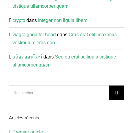
tristique ullamcorper quam.
crypto
dans
Integer non ligula libero
viagra good for heart
dans
Cras erat elit, maximus
vestibulum eros non.
สล็อตออนไลน์
dans
Sed eu erat ac ligula tristique
ullamcorper quam.
Recherche
sur
le
site
Articles récents
:
Premier article