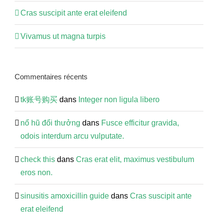
Cras suscipit ante erat eleifend
Vivamus ut magna turpis
Commentaires récents
tk账号购买
dans
Integer non ligula libero
nổ ​hũ​ đ​ổ​i​ t​hư​ở​ng
dans
Fusce efficitur gravida,
odois interdum arcu vulputate.
check this
dans
Cras erat elit, maximus vestibulum
eros non.
sinusitis amoxicillin guide
dans
Cras suscipit ante
erat eleifend