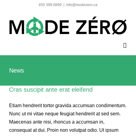
Skip
450 399 0899
|
info@modezero.ca
to
content
News
Cras suscipit ante erat eleifend
Etiam hendrerit tortor gravida accumsan condimentum.
Nunc ut mi vitae neque feugiat hendrerit at sed sem.
Maecenas ante nisi, rhoncus a accumsan in,
consequat at dui. Proin non volutpat odio. Ut ipsum