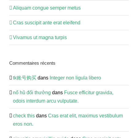
Aliquam congue semper metus
Cras suscipit ante erat eleifend
Vivamus ut magna turpis
Commentaires récents
tk账号购买
dans
Integer non ligula libero
nổ ​hũ​ đ​ổ​i​ t​hư​ở​ng
dans
Fusce efficitur gravida,
odois interdum arcu vulputate.
check this
dans
Cras erat elit, maximus vestibulum
eros non.