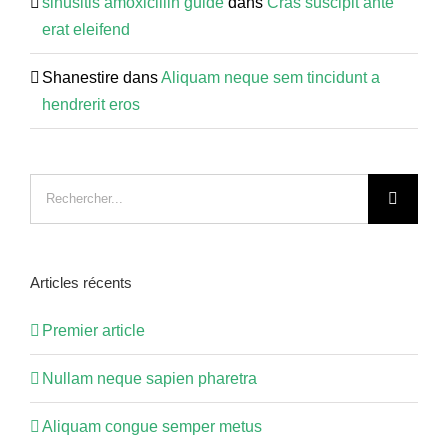
sinusitis amoxicillin guide
dans
Cras suscipit ante
erat eleifend
Shanestire
dans
Aliquam neque sem tincidunt a
hendrerit eros
Recherche
sur
le
site
Articles récents
:
Premier article
Nullam neque sapien pharetra
Aliquam congue semper metus