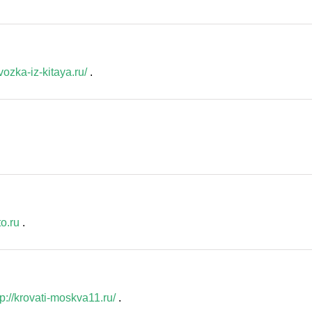
vozka-iz-kitaya.ru/
.
to.ru
.
tp://krovati-moskva11.ru/
.