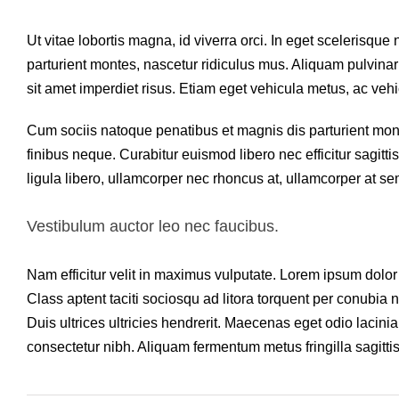
Ut vitae lobortis magna, id viverra orci. In eget scelerisqu
parturient montes, nascetur ridiculus mus. Aliquam pulvina
sit amet imperdiet risus. Etiam eget vehicula metus, ac veh
Cum sociis natoque penatibus et magnis dis parturient mont
finibus neque. Curabitur euismod libero nec efficitur sagit
ligula libero, ullamcorper nec rhoncus at, ullamcorper at sem
Vestibulum auctor leo nec faucibus.
Nam efficitur velit in maximus vulputate. Lorem ipsum dolor 
Class aptent taciti sociosqu ad litora torquent per conubia
Duis ultrices ultricies hendrerit. Maecenas eget odio lacinia
consectetur nibh. Aliquam fermentum metus fringilla sagitti