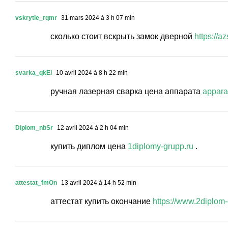
vskrytie_rqmr
31 mars 2024 à 3 h 07 min
сколько стоит вскрыть замок дверной
https://a
svarka_qkEi
10 avril 2024 à 8 h 22 min
ручная лазерная сварка цена аппарата
appara
Diplom_nbSr
12 avril 2024 à 2 h 04 min
купить диплом цена
1diplomy-grupp.ru
.
attestat_fmOn
13 avril 2024 à 14 h 52 min
аттестат купить окончание
https://www.2diplom-