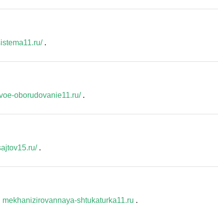
sistema11.ru/
.
voe-oborudovanie11.ru/
.
ajtov15.ru/
.
н
mekhanizirovannaya-shtukaturka11.ru
.