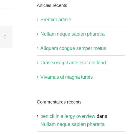
site
Articles récents
:
Premier article
Nullam neque sapien pharetra
rest
k
Courriel
Aliquam congue semper metus
Cras suscipit ante erat eleifend
Vivamus ut magna turpis
Commentaires récents
penicillin allergy overview
dans
Nullam neque sapien pharetra