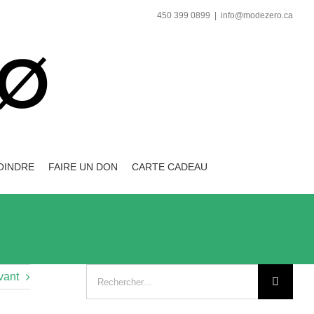
450 399 0899
|
info@modezero.ca
OINDRE
FAIRE UN DON
CARTE CADEAU
Recherche
vant
sur
le