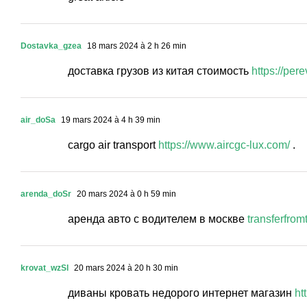
Dostavka_gzea
18 mars 2024 à 2 h 26 min
доставка грузов из китая стоимость
https://pere
air_doSa
19 mars 2024 à 4 h 39 min
cargo air transport
https://www.aircgc-lux.com/
.
arenda_doSr
20 mars 2024 à 0 h 59 min
аренда авто с водителем в москве
transferfrom
krovat_wzSl
20 mars 2024 à 20 h 30 min
диваны кровать недорого интернет магазин
ht