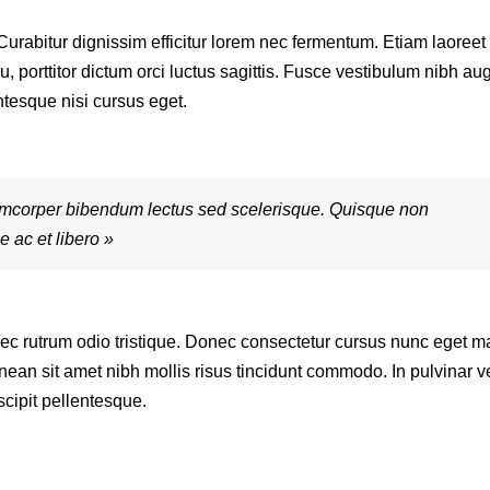
. Curabitur dignissim efficitur lorem nec fermentum. Etiam laoreet
u, porttitor dictum orci luctus sagittis. Fusce vestibulum nibh au
ntesque nisi cursus eget.
amcorper bibendum lectus sed scelerisque. Quisque non
 ac et libero »
nec rutrum odio tristique. Donec consectetur cursus nunc eget ma
nean sit amet nibh mollis risus tincidunt commodo. In pulvinar ve
scipit pellentesque.