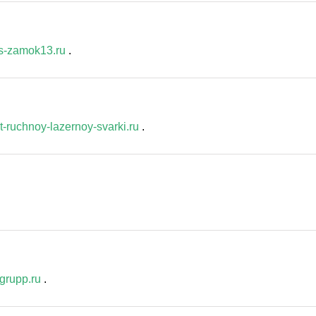
zs-zamok13.ru
.
t-ruchnoy-lazernoy-svarki.ru
.
grupp.ru
.