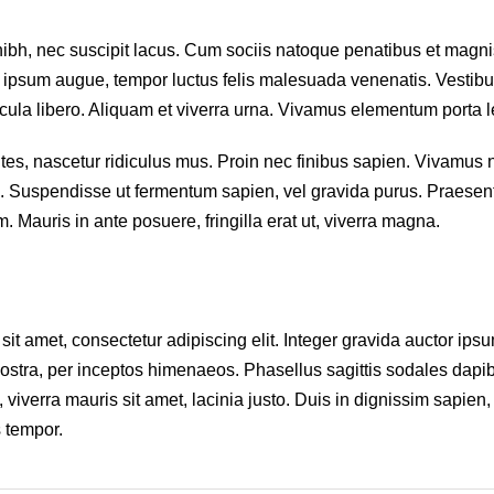
e nibh, nec suscipit lacus. Cum sociis natoque penatibus et magni
r ipsum augue, tempor luctus felis malesuada venenatis. Vestib
icula libero. Aliquam et viverra urna. Vivamus elementum porta l
es, nascetur ridiculus mus. Proin nec finibus sapien. Vivamus 
tis. Suspendisse ut fermentum sapien, vel gravida purus. Praesen
. Mauris in ante posuere, fringilla erat ut, viverra magna.
sit amet, consectetur adipiscing elit. Integer gravida auctor ips
 nostra, per inceptos himenaeos. Phasellus sagittis sodales dapi
, viverra mauris sit amet, lacinia justo. Duis in dignissim sapien,
s tempor.