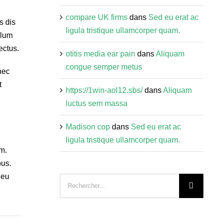
compare UK firms
dans
Sed eu erat ac
s dis
ligula tristique ullamcorper quam.
ulum
ectus.
otitis media ear pain
dans
Aliquam
congue semper metus
nec
t
https://1win-aol12.sbs/
dans
Aliquam
luctus sem massa
Madison cop
dans
Sed eu erat ac
ligula tristique ullamcorper quam.
um.
bus.
 eu
Recherche
sur
le