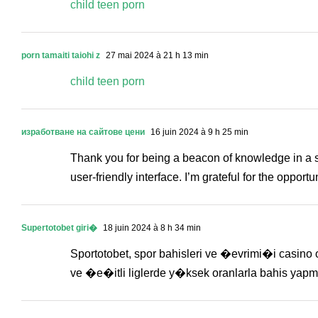
child teen porn
porn tamaiti taiohi z
27 mai 2024 à 21 h 13 min
child teen porn
изработване на сайтове цени
16 juin 2024 à 9 h 25 min
Thank you for being a beacon of knowledge in a sea
user-friendly interface. I’m grateful for the opport
Supertotobet giri�
18 juin 2024 à 8 h 34 min
Sportotobet, spor bahisleri ve �evrimi�i casino 
ve �e�itli liglerde y�ksek oranlarla bahis yap