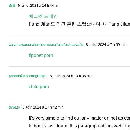
슬롯
5 juillet 2024 à 14 h 44 min
에그벳 도메인
Fang Jifan도 약간 혼란 스럽습니다. 나 Fang 
wayn tawaqunakan pornografía uñacht’ayaña
8 juillet 2024 à 7 h 59 min
tipobet porn
pusaudžu pornogrāfija
16 juillet 2024 à 13 h 36 min
child porn
qv6Lts
3 août 2024 à 17 h 42 min
It’s very simple to find out any matter on net as 
to books, as I found this paragraph at this web pa