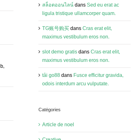
สล็อตออนไลน์
dans
Sed eu erat ac
ligula tristique ullamcorper quam.
TG账号购买
dans
Cras erat elit,
maximus vestibulum eros non.
slot demo gratis
dans
Cras erat elit,
maximus vestibulum eros non.
b,
t​ả​i ​go88
dans
Fusce efficitur gravida,
odois interdum arcu vulputate.
Catégories
Article de noel
Creative