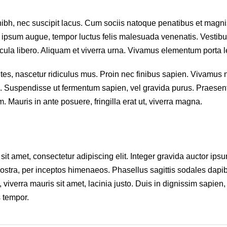
e nibh, nec suscipit lacus. Cum sociis natoque penatibus et magni
r ipsum augue, tempor luctus felis malesuada venenatis. Vestib
icula libero. Aliquam et viverra urna. Vivamus elementum porta l
es, nascetur ridiculus mus. Proin nec finibus sapien. Vivamus 
tis. Suspendisse ut fermentum sapien, vel gravida purus. Praesen
. Mauris in ante posuere, fringilla erat ut, viverra magna.
sit amet, consectetur adipiscing elit. Integer gravida auctor ips
 nostra, per inceptos himenaeos. Phasellus sagittis sodales dapi
, viverra mauris sit amet, lacinia justo. Duis in dignissim sapien,
s tempor.