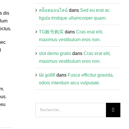
สล็อตออนไลน์
dans
Sed eu erat ac
s dis
ligula tristique ullamcorper quam.
ulum
ectus.
TG账号购买
dans
Cras erat elit,
maximus vestibulum eros non.
nec
t
slot demo gratis
dans
Cras erat elit,
maximus vestibulum eros non.
t​ả​i ​go88
dans
Fusce efficitur gravida,
odois interdum arcu vulputate.
um.
bus.
 eu
Recherche
sur
le