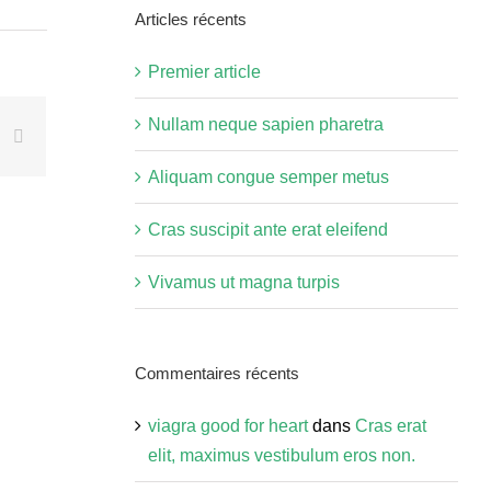
site
Articles récents
:
Premier article
Nullam neque sapien pharetra
rest
k
Courriel
Aliquam congue semper metus
Cras suscipit ante erat eleifend
Vivamus ut magna turpis
Commentaires récents
viagra good for heart
dans
Cras erat
elit, maximus vestibulum eros non.