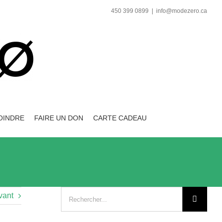
450 399 0899
|
info@modezero.ca
OINDRE
FAIRE UN DON
CARTE CADEAU
Recherche
vant
sur
le