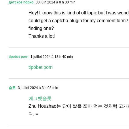
детское порно
30 juin 2024 à 0 h 00 min
Hey! I know this is kind of off topic but I was won
could get a captcha plugin for my comment form? 
finding one?
Thanks a lot!
tipobet porn
1 juillet 2024 à 13 h 40 min
tipobet porn
슬롯
3 juillet 2024 à 3 h 08 min
에그벳슬롯
Zhu Houzhao는 닭이 쌀을 쪼아 먹는 것처럼 
다. »