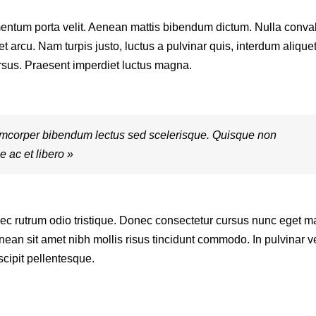
ntum porta velit. Aenean mattis bibendum dictum. Nulla conval
 arcu. Nam turpis justo, luctus a pulvinar quis, interdum aliquet 
rsus. Praesent imperdiet luctus magna.
amcorper bibendum lectus sed scelerisque. Quisque non
 ac et libero »
nec rutrum odio tristique. Donec consectetur cursus nunc eget ma
nean sit amet nibh mollis risus tincidunt commodo. In pulvinar ve
scipit pellentesque.