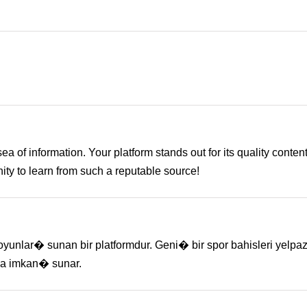
 of information. Your platform stands out for its quality conten
unity to learn from such a reputable source!
oyunlar� sunan bir platformdur. Geni� bir spor bahisleri yelpa
ma imkan� sunar.