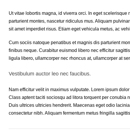
Ut vitae lobortis magna, id viverra orci. In eget scelerisqu
parturient montes, nascetur ridiculus mus. Aliquam pulvina
sit amet imperdiet risus. Etiam eget vehicula metus, ac veh
Cum sociis natoque penatibus et magnis dis parturient mont
finibus neque. Curabitur euismod libero nec efficitur sagit
ligula libero, ullamcorper nec rhoncus at, ullamcorper at sem
Vestibulum auctor leo nec faucibus.
Nam efficitur velit in maximus vulputate. Lorem ipsum dolor 
Class aptent taciti sociosqu ad litora torquent per conubia
Duis ultrices ultricies hendrerit. Maecenas eget odio lacinia
consectetur nibh. Aliquam fermentum metus fringilla sagitti